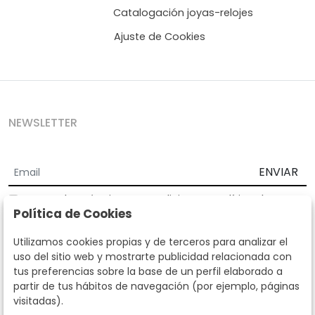
Catalogación joyas-relojes
Ajuste de Cookies
NEWSLETTER
ENVIAR
Acepto los
Términos y Condiciones
y
Política de
Política de Cookies
privacidad
Según la LOPD y disposiciones de desarrollo, informamos que sus
Utilizamos cookies propias y de terceros para analizar el
datos personales serán tratados por parte de Subastas Segre con la
uso del sitio web y mostrarte publicidad relacionada con
finalidad de gestionar la relación comercial. Puede ejercitar los
tus preferencias sobre la base de un perfil elaborado a
derechos de acceso, rectificación, cancelación, oposición y demás
partir de tus hábitos de navegación (por ejemplo, páginas
derechos en los términos establecidos en la normativa vigente
visitadas).
dirigiéndote a nosotros. Asimismo, nos puede solicitar el envío de
información adicional sobre nuestra política de protección de datos