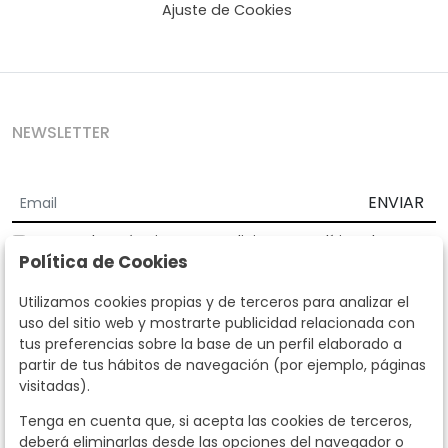
Ajuste de Cookies
NEWSLETTER
ENVIAR
Acepto los
Términos y Condiciones
y
Política de
Política de Cookies
privacidad
Según la LOPD y disposiciones de desarrollo, informamos que sus
Utilizamos cookies propias y de terceros para analizar el
datos personales serán tratados por parte de Subastas Segre con la
uso del sitio web y mostrarte publicidad relacionada con
finalidad de gestionar la relación comercial. Puede ejercitar los
tus preferencias sobre la base de un perfil elaborado a
derechos de acceso, rectificación, cancelación, oposición y demás
partir de tus hábitos de navegación (por ejemplo, páginas
derechos en los términos establecidos en la normativa vigente
visitadas).
dirigiéndote a nosotros. Asimismo, nos puede solicitar el envío de
información adicional sobre nuestra política de protección de datos
Tenga en cuenta que, si acepta las cookies de terceros,
llamando al teléfono 915159584 o enviando un e-mail a
deberá eliminarlas desde las opciones del navegador o
info@subastassegre.es