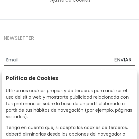
Ajuste de Cookies
NEWSLETTER
ENVIAR
Acepto los
Términos y Condiciones
y
Política de
Política de Cookies
privacidad
Según la LOPD y disposiciones de desarrollo, informamos que sus
Utilizamos cookies propias y de terceros para analizar el
datos personales serán tratados por parte de Subastas Segre con la
uso del sitio web y mostrarte publicidad relacionada con
finalidad de gestionar la relación comercial. Puede ejercitar los
tus preferencias sobre la base de un perfil elaborado a
derechos de acceso, rectificación, cancelación, oposición y demás
partir de tus hábitos de navegación (por ejemplo, páginas
derechos en los términos establecidos en la normativa vigente
visitadas).
dirigiéndote a nosotros. Asimismo, nos puede solicitar el envío de
información adicional sobre nuestra política de protección de datos
Tenga en cuenta que, si acepta las cookies de terceros,
llamando al teléfono 915159584 o enviando un e-mail a
deberá eliminarlas desde las opciones del navegador o
info@subastassegre.es