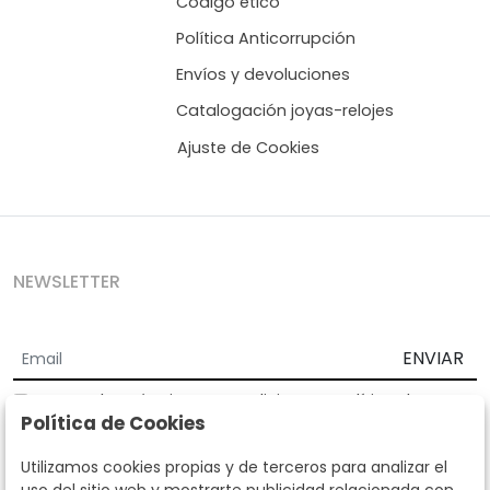
Código ético
Política Anticorrupción
Envíos y devoluciones
Catalogación joyas-relojes
Ajuste de Cookies
NEWSLETTER
ENVIAR
Acepto los
Términos y Condiciones
y
Política de
Política de Cookies
privacidad
Según la LOPD y disposiciones de desarrollo, informamos que sus
Utilizamos cookies propias y de terceros para analizar el
datos personales serán tratados por parte de Subastas Segre con la