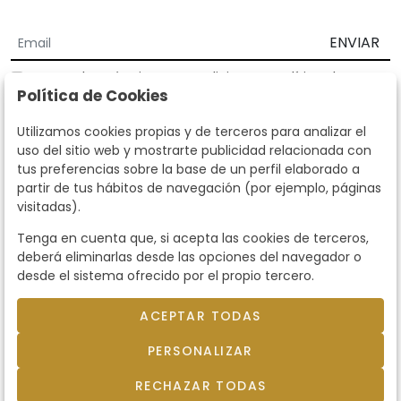
ENVIAR
Acepto los
Términos y Condiciones
y
Política de
Política de Cookies
privacidad
Según la LOPD y disposiciones de desarrollo, informamos que sus
Utilizamos cookies propias y de terceros para analizar el
datos personales serán tratados por parte de Subastas Segre con la
uso del sitio web y mostrarte publicidad relacionada con
finalidad de gestionar la relación comercial. Puede ejercitar los
tus preferencias sobre la base de un perfil elaborado a
derechos de acceso, rectificación, cancelación, oposición y demás
partir de tus hábitos de navegación (por ejemplo, páginas
derechos en los términos establecidos en la normativa vigente
visitadas).
dirigiéndote a nosotros. Asimismo, nos puede solicitar el envío de
información adicional sobre nuestra política de protección de datos
Tenga en cuenta que, si acepta las cookies de terceros,
llamando al teléfono 915159584 o enviando un e-mail a
deberá eliminarlas desde las opciones del navegador o
info@subastassegre.es
Este sitio está protegido por reCAPTCHA y se aplican la
Política de
desde el sistema ofrecido por el propio tercero.
privacidad
y los
Términos de servicio
de Google.
ACEPTAR TODAS
© 2026
Subastas Segre
- Todos los derechos
PERSONALIZAR
reservados.
Desarrollado por Labelgrup Networks.
RECHAZAR TODAS