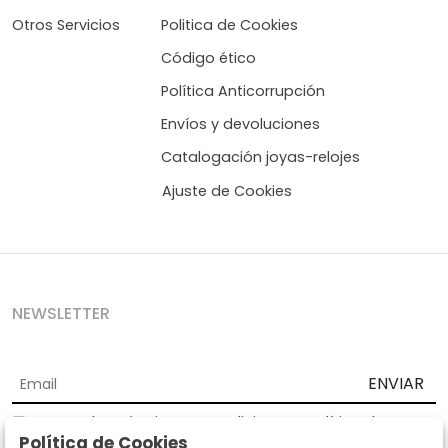
Otros Servicios
Politica de Cookies
Código ético
Política Anticorrupción
Envíos y devoluciones
Catalogación joyas-relojes
Ajuste de Cookies
NEWSLETTER
ENVIAR
Acepto los
Términos y Condiciones
y
Política de
Política de Cookies
privacidad