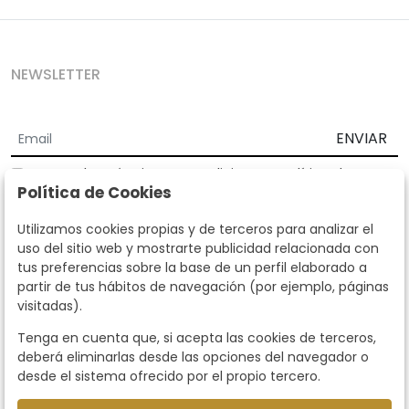
NEWSLETTER
ENVIAR
Acepto los
Términos y Condiciones
y
Política de
Política de Cookies
privacidad
Según la LOPD y disposiciones de desarrollo, informamos que sus
Utilizamos cookies propias y de terceros para analizar el
datos personales serán tratados por parte de Subastas Segre con la
uso del sitio web y mostrarte publicidad relacionada con
finalidad de gestionar la relación comercial. Puede ejercitar los
tus preferencias sobre la base de un perfil elaborado a
derechos de acceso, rectificación, cancelación, oposición y demás
partir de tus hábitos de navegación (por ejemplo, páginas
derechos en los términos establecidos en la normativa vigente
visitadas).
dirigiéndote a nosotros. Asimismo, nos puede solicitar el envío de
información adicional sobre nuestra política de protección de datos
Tenga en cuenta que, si acepta las cookies de terceros,
llamando al teléfono 915159584 o enviando un e-mail a
deberá eliminarlas desde las opciones del navegador o
info@subastassegre.es
Este sitio está protegido por reCAPTCHA y se aplican la
Política de
desde el sistema ofrecido por el propio tercero.
privacidad
y los
Términos de servicio
de Google.