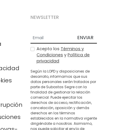
NEWSLETTER
ENVIAR
a
Acepto los
Términos y
Condiciones
y
Política de
privacidad
vacidad
Según la LOPD y disposiciones de
desarrollo, informamos que sus
okies
datos personales serán tratados por
parte de Subastas Segre con la
finalidad de gestionar la relación
comercial. Puede ejercitar los
derechos de acceso, rectificación,
rrupción
cancelación, oposición y demás
derechos en los términos
uciones
establecidos en la normativa vigente
dirigiéndote a nosotros. Asimismo,
joyas-
nos puede solicitar el envío de