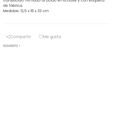
translúcido. Firmado al ácido en la base y con etiqueta
de fábrica.
Medidas: 12,5 x 16 x 33 cm
Compartir
Me gusta
SIGUIENTE
>