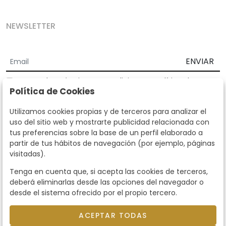
NEWSLETTER
ENVIAR
Acepto los
Términos y Condiciones
y
Política de
Política de Cookies
privacidad
Según la LOPD y disposiciones de desarrollo, informamos que sus
Utilizamos cookies propias y de terceros para analizar el
datos personales serán tratados por parte de Subastas Segre con la
uso del sitio web y mostrarte publicidad relacionada con
finalidad de gestionar la relación comercial. Puede ejercitar los
tus preferencias sobre la base de un perfil elaborado a
derechos de acceso, rectificación, cancelación, oposición y demás
partir de tus hábitos de navegación (por ejemplo, páginas
derechos en los términos establecidos en la normativa vigente
visitadas).
dirigiéndote a nosotros. Asimismo, nos puede solicitar el envío de
información adicional sobre nuestra política de protección de datos
Tenga en cuenta que, si acepta las cookies de terceros,
llamando al teléfono 915159584 o enviando un e-mail a
deberá eliminarlas desde las opciones del navegador o
info@subastassegre.es
Este sitio está protegido por reCAPTCHA y se aplican la
Política de
desde el sistema ofrecido por el propio tercero.
privacidad
y los
Términos de servicio
de Google.
ACEPTAR TODAS