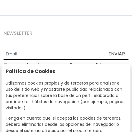
NEWSLETTER
ENVIAR
Acepto los
Términos y Condiciones
y
Política de
Política de Cookies
privacidad
Según la LOPD y disposiciones de desarrollo, informamos que sus
Utilizamos cookies propias y de terceros para analizar el
datos personales serán tratados por parte de Subastas Segre con la
uso del sitio web y mostrarte publicidad relacionada con
finalidad de gestionar la relación comercial. Puede ejercitar los
tus preferencias sobre la base de un perfil elaborado a
derechos de acceso, rectificación, cancelación, oposición y demás
partir de tus hábitos de navegación (por ejemplo, páginas
derechos en los términos establecidos en la normativa vigente
visitadas).
dirigiéndote a nosotros. Asimismo, nos puede solicitar el envío de
información adicional sobre nuestra política de protección de datos
Tenga en cuenta que, si acepta las cookies de terceros,
llamando al teléfono 915159584 o enviando un e-mail a
deberá eliminarlas desde las opciones del navegador o
info@subastassegre.es
Este sitio está protegido por reCAPTCHA y se aplican la
Política de
desde el sistema ofrecido por el propio tercero.