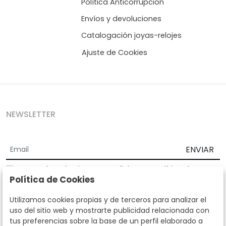
Política Anticorrupción
Envíos y devoluciones
Catalogación joyas-relojes
Ajuste de Cookies
NEWSLETTER
ENVIAR
Acepto los
Términos y Condiciones
y
Política de
Política de Cookies
privacidad
Según la LOPD y disposiciones de desarrollo, informamos que sus
Utilizamos cookies propias y de terceros para analizar el
datos personales serán tratados por parte de Subastas Segre con la
uso del sitio web y mostrarte publicidad relacionada con
finalidad de gestionar la relación comercial. Puede ejercitar los
tus preferencias sobre la base de un perfil elaborado a
derechos de acceso, rectificación, cancelación, oposición y demás