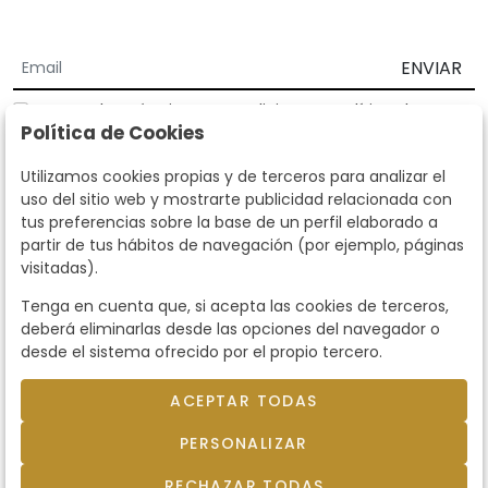
ENVIAR
Acepto los
Términos y Condiciones
y
Política de
Política de Cookies
privacidad
Según la LOPD y disposiciones de desarrollo, informamos que sus
Utilizamos cookies propias y de terceros para analizar el
datos personales serán tratados por parte de Subastas Segre con la
uso del sitio web y mostrarte publicidad relacionada con
finalidad de gestionar la relación comercial. Puede ejercitar los
tus preferencias sobre la base de un perfil elaborado a
derechos de acceso, rectificación, cancelación, oposición y demás
partir de tus hábitos de navegación (por ejemplo, páginas
derechos en los términos establecidos en la normativa vigente
visitadas).
dirigiéndote a nosotros. Asimismo, nos puede solicitar el envío de
información adicional sobre nuestra política de protección de datos
Tenga en cuenta que, si acepta las cookies de terceros,
llamando al teléfono 915159584 o enviando un e-mail a
deberá eliminarlas desde las opciones del navegador o
info@subastassegre.es
Este sitio está protegido por reCAPTCHA y se aplican la
Política de
desde el sistema ofrecido por el propio tercero.
privacidad
y los
Términos de servicio
de Google.
ACEPTAR TODAS
© 2026
Subastas Segre
- Todos los derechos
PERSONALIZAR
reservados.
Desarrollado por Labelgrup Networks.
RECHAZAR TODAS