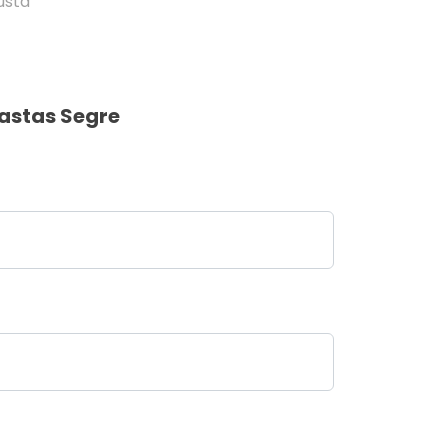
usta
astas Segre