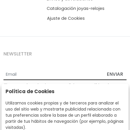
Catalogación joyas-relojes
Ajuste de Cookies
NEWSLETTER
ENVIAR
Acepto los
Términos y Condiciones
y
Política de
Política de Cookies
privacidad
Según la LOPD y disposiciones de desarrollo, informamos que sus
Utilizamos cookies propias y de terceros para analizar el
datos personales serán tratados por parte de Subastas Segre con la
uso del sitio web y mostrarte publicidad relacionada con
finalidad de gestionar la relación comercial. Puede ejercitar los
tus preferencias sobre la base de un perfil elaborado a
derechos de acceso, rectificación, cancelación, oposición y demás
partir de tus hábitos de navegación (por ejemplo, páginas
derechos en los términos establecidos en la normativa vigente
visitadas).
dirigiéndote a nosotros. Asimismo, nos puede solicitar el envío de