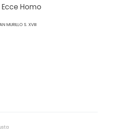
 - Ecce Homo
 MURILLO S. XVIII
usta