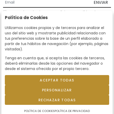
ENVIAR
Acepto los
Términos y Condiciones
y
Política de
Política de Cookies
privacidad
Según la LOPD y disposiciones de desarrollo, informamos que sus
Utilizamos cookies propias y de terceros para analizar el
datos personales serán tratados por parte de Subastas Segre con la
uso del sitio web y mostrarte publicidad relacionada con
finalidad de gestionar la relación comercial. Puede ejercitar los
tus preferencias sobre la base de un perfil elaborado a
derechos de acceso, rectificación, cancelación, oposición y demás
partir de tus hábitos de navegación (por ejemplo, páginas
derechos en los términos establecidos en la normativa vigente
visitadas).
dirigiéndote a nosotros. Asimismo, nos puede solicitar el envío de
información adicional sobre nuestra política de protección de datos
Tenga en cuenta que, si acepta las cookies de terceros,
llamando al teléfono 915159584 o enviando un e-mail a
deberá eliminarlas desde las opciones del navegador o
info@subastassegre.es
Este sitio está protegido por reCAPTCHA y se aplican la
Política de
desde el sistema ofrecido por el propio tercero.
privacidad
y los
Términos de servicio
de Google.
ACEPTAR TODAS
© 2026
Subastas Segre
- Todos los derechos
PERSONALIZAR
reservados.
Desarrollado por Labelgrup Networks.
RECHAZAR TODAS
POLÍTICA DE COOKIES
POLÍTICA DE PRIVACIDAD