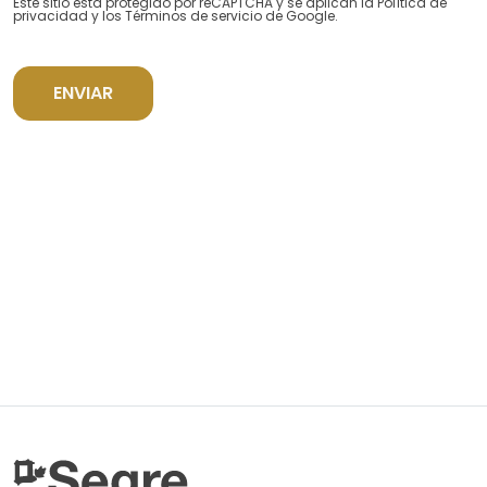
Este sitio está protegido por reCAPTCHA y se aplican la
Política de
privacidad
y los
Términos de servicio
de Google.
ENVIAR