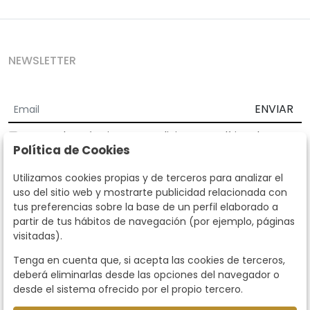
NEWSLETTER
ENVIAR
Acepto los
Términos y Condiciones
y
Política de
Política de Cookies
privacidad
Según la LOPD y disposiciones de desarrollo, informamos que sus
Utilizamos cookies propias y de terceros para analizar el
datos personales serán tratados por parte de Subastas Segre con la
uso del sitio web y mostrarte publicidad relacionada con
finalidad de gestionar la relación comercial. Puede ejercitar los
tus preferencias sobre la base de un perfil elaborado a
derechos de acceso, rectificación, cancelación, oposición y demás
partir de tus hábitos de navegación (por ejemplo, páginas
derechos en los términos establecidos en la normativa vigente
visitadas).
dirigiéndote a nosotros. Asimismo, nos puede solicitar el envío de
información adicional sobre nuestra política de protección de datos
Tenga en cuenta que, si acepta las cookies de terceros,
llamando al teléfono 915159584 o enviando un e-mail a
deberá eliminarlas desde las opciones del navegador o
info@subastassegre.es
Este sitio está protegido por reCAPTCHA y se aplican la
Política de
desde el sistema ofrecido por el propio tercero.
privacidad
y los
Términos de servicio
de Google.