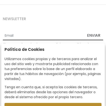
NEWSLETTER
ENVIAR
Acepto los
Términos y Condiciones
y
Política de
Política de Cookies
privacidad
Según la LOPD y disposiciones de desarrollo, informamos que sus
Utilizamos cookies propias y de terceros para analizar el
datos personales serán tratados por parte de Subastas Segre con la
uso del sitio web y mostrarte publicidad relacionada con
finalidad de gestionar la relación comercial. Puede ejercitar los
tus preferencias sobre la base de un perfil elaborado a
derechos de acceso, rectificación, cancelación, oposición y demás
partir de tus hábitos de navegación (por ejemplo, páginas
derechos en los términos establecidos en la normativa vigente
visitadas).
dirigiéndote a nosotros. Asimismo, nos puede solicitar el envío de
información adicional sobre nuestra política de protección de datos
Tenga en cuenta que, si acepta las cookies de terceros,
llamando al teléfono 915159584 o enviando un e-mail a
deberá eliminarlas desde las opciones del navegador o
info@subastassegre.es
Este sitio está protegido por reCAPTCHA y se aplican la
Política de
desde el sistema ofrecido por el propio tercero.
privacidad
y los
Términos de servicio
de Google.