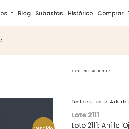
ros
Blog
Subastas
Histórico
Comprar
s
<
ANTERIOR
SIGUIENTE
>
Fecha de cierre
14 de di
Lote 2111
Lote 2111: Anillo '
vendido