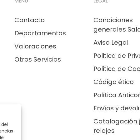
MENÚ
LEGAL
Contacto
Condiciones
generales Sal
Departamentos
Aviso Legal
Valoraciones
Politica de Pri
Otros Servicios
Politica de Co
Código ético
Política Antico
Envíos y devol
Catalogación 
 del
relojes
encias
de