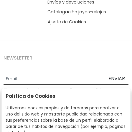
Envíos y devoluciones
Catalogación joyas-relojes
Ajuste de Cookies
NEWSLETTER
ENVIAR
Acepto los
Términos y Condiciones
y
Política de
Política de Cookies
privacidad
Según la LOPD y disposiciones de desarrollo, informamos que sus
Utilizamos cookies propias y de terceros para analizar el
datos personales serán tratados por parte de Subastas Segre con la
uso del sitio web y mostrarte publicidad relacionada con
finalidad de gestionar la relación comercial. Puede ejercitar los
tus preferencias sobre la base de un perfil elaborado a
derechos de acceso, rectificación, cancelación, oposición y demás
partir de tus hábitos de navegación (por ejemplo, páginas
derechos en los términos establecidos en la normativa vigente