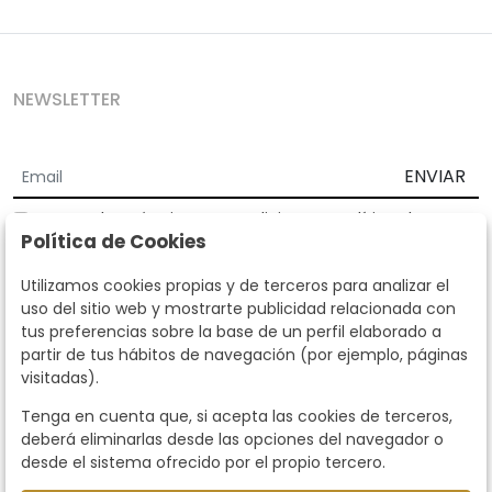
NEWSLETTER
ENVIAR
Acepto los
Términos y Condiciones
y
Política de
Política de Cookies
privacidad
Según la LOPD y disposiciones de desarrollo, informamos que sus
Utilizamos cookies propias y de terceros para analizar el
datos personales serán tratados por parte de Subastas Segre con la
uso del sitio web y mostrarte publicidad relacionada con
finalidad de gestionar la relación comercial. Puede ejercitar los
tus preferencias sobre la base de un perfil elaborado a
derechos de acceso, rectificación, cancelación, oposición y demás
partir de tus hábitos de navegación (por ejemplo, páginas
derechos en los términos establecidos en la normativa vigente
visitadas).
dirigiéndote a nosotros. Asimismo, nos puede solicitar el envío de
información adicional sobre nuestra política de protección de datos
Tenga en cuenta que, si acepta las cookies de terceros,
llamando al teléfono 915159584 o enviando un e-mail a
deberá eliminarlas desde las opciones del navegador o
info@subastassegre.es
Este sitio está protegido por reCAPTCHA y se aplican la
Política de
desde el sistema ofrecido por el propio tercero.
privacidad
y los
Términos de servicio
de Google.