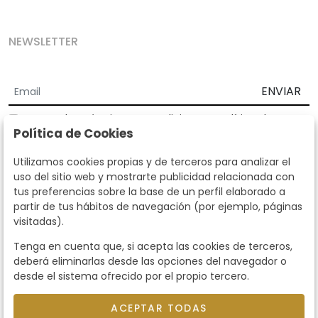
NEWSLETTER
ENVIAR
Acepto los
Términos y Condiciones
y
Política de
Política de Cookies
privacidad
Según la LOPD y disposiciones de desarrollo, informamos que sus
Utilizamos cookies propias y de terceros para analizar el
datos personales serán tratados por parte de Subastas Segre con la
uso del sitio web y mostrarte publicidad relacionada con
finalidad de gestionar la relación comercial. Puede ejercitar los
tus preferencias sobre la base de un perfil elaborado a
derechos de acceso, rectificación, cancelación, oposición y demás
partir de tus hábitos de navegación (por ejemplo, páginas
derechos en los términos establecidos en la normativa vigente
visitadas).
dirigiéndote a nosotros. Asimismo, nos puede solicitar el envío de
información adicional sobre nuestra política de protección de datos
Tenga en cuenta que, si acepta las cookies de terceros,
llamando al teléfono 915159584 o enviando un e-mail a
deberá eliminarlas desde las opciones del navegador o
info@subastassegre.es
Este sitio está protegido por reCAPTCHA y se aplican la
Política de
desde el sistema ofrecido por el propio tercero.
privacidad
y los
Términos de servicio
de Google.
ACEPTAR TODAS