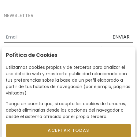
NEWSLETTER
ENVIAR
Acepto los
Términos y Condiciones
y
Política de
Política de Cookies
privacidad
Según la LOPD y disposiciones de desarrollo, informamos que sus
Utilizamos cookies propias y de terceros para analizar el
datos personales serán tratados por parte de Subastas Segre con la
uso del sitio web y mostrarte publicidad relacionada con
finalidad de gestionar la relación comercial. Puede ejercitar los
tus preferencias sobre la base de un perfil elaborado a
derechos de acceso, rectificación, cancelación, oposición y demás
partir de tus hábitos de navegación (por ejemplo, páginas
derechos en los términos establecidos en la normativa vigente
visitadas).
dirigiéndote a nosotros. Asimismo, nos puede solicitar el envío de
información adicional sobre nuestra política de protección de datos
Tenga en cuenta que, si acepta las cookies de terceros,
llamando al teléfono 915159584 o enviando un e-mail a
deberá eliminarlas desde las opciones del navegador o
info@subastassegre.es
Este sitio está protegido por reCAPTCHA y se aplican la
Política de
desde el sistema ofrecido por el propio tercero.
privacidad
y los
Términos de servicio
de Google.
ACEPTAR TODAS