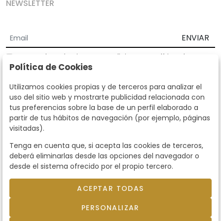
NEWSLETTER
ENVIAR
Acepto los
Términos y Condiciones
y
Política de
Política de Cookies
privacidad
Según la LOPD y disposiciones de desarrollo, informamos que sus
Utilizamos cookies propias y de terceros para analizar el
datos personales serán tratados por parte de Subastas Segre con la
uso del sitio web y mostrarte publicidad relacionada con
finalidad de gestionar la relación comercial. Puede ejercitar los
tus preferencias sobre la base de un perfil elaborado a
derechos de acceso, rectificación, cancelación, oposición y demás
partir de tus hábitos de navegación (por ejemplo, páginas
derechos en los términos establecidos en la normativa vigente
visitadas).
dirigiéndote a nosotros. Asimismo, nos puede solicitar el envío de
información adicional sobre nuestra política de protección de datos
Tenga en cuenta que, si acepta las cookies de terceros,
llamando al teléfono 915159584 o enviando un e-mail a
deberá eliminarlas desde las opciones del navegador o
info@subastassegre.es
Este sitio está protegido por reCAPTCHA y se aplican la
Política de
desde el sistema ofrecido por el propio tercero.
privacidad
y los
Términos de servicio
de Google.
ACEPTAR TODAS
© 2026
Subastas Segre
- Todos los derechos
PERSONALIZAR
reservados.