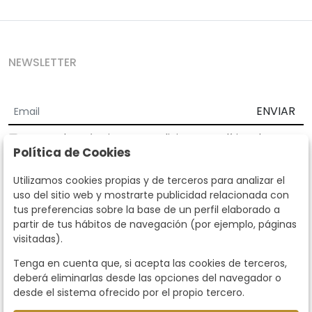
NEWSLETTER
ENVIAR
Acepto los
Términos y Condiciones
y
Política de
Política de Cookies
privacidad
Según la LOPD y disposiciones de desarrollo, informamos que sus
Utilizamos cookies propias y de terceros para analizar el
datos personales serán tratados por parte de Subastas Segre con la
uso del sitio web y mostrarte publicidad relacionada con
finalidad de gestionar la relación comercial. Puede ejercitar los
tus preferencias sobre la base de un perfil elaborado a
derechos de acceso, rectificación, cancelación, oposición y demás
partir de tus hábitos de navegación (por ejemplo, páginas
derechos en los términos establecidos en la normativa vigente
visitadas).
dirigiéndote a nosotros. Asimismo, nos puede solicitar el envío de
información adicional sobre nuestra política de protección de datos
Tenga en cuenta que, si acepta las cookies de terceros,
llamando al teléfono 915159584 o enviando un e-mail a
deberá eliminarlas desde las opciones del navegador o
info@subastassegre.es
Este sitio está protegido por reCAPTCHA y se aplican la
Política de
desde el sistema ofrecido por el propio tercero.
privacidad
y los
Términos de servicio
de Google.