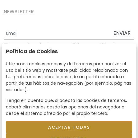
NEWSLETTER
ENVIAR
Acepto los
Términos y Condiciones
y
Política de
Política de Cookies
privacidad
Según la LOPD y disposiciones de desarrollo, informamos que sus
Utilizamos cookies propias y de terceros para analizar el
datos personales serán tratados por parte de Subastas Segre con la
uso del sitio web y mostrarte publicidad relacionada con
finalidad de gestionar la relación comercial. Puede ejercitar los
tus preferencias sobre la base de un perfil elaborado a
derechos de acceso, rectificación, cancelación, oposición y demás
partir de tus hábitos de navegación (por ejemplo, páginas
derechos en los términos establecidos en la normativa vigente
visitadas).
dirigiéndote a nosotros. Asimismo, nos puede solicitar el envío de
información adicional sobre nuestra política de protección de datos
Tenga en cuenta que, si acepta las cookies de terceros,
llamando al teléfono 915159584 o enviando un e-mail a
deberá eliminarlas desde las opciones del navegador o
info@subastassegre.es
Este sitio está protegido por reCAPTCHA y se aplican la
Política de
desde el sistema ofrecido por el propio tercero.
privacidad
y los
Términos de servicio
de Google.
ACEPTAR TODAS
© 2026
Subastas Segre
- Todos los derechos