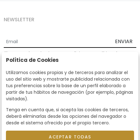
NEWSLETTER
ENVIAR
Acepto los
Términos y Condiciones
y
Política de
Política de Cookies
privacidad
Según la LOPD y disposiciones de desarrollo, informamos que sus
Utilizamos cookies propias y de terceros para analizar el
datos personales serán tratados por parte de Subastas Segre con la
uso del sitio web y mostrarte publicidad relacionada con
finalidad de gestionar la relación comercial. Puede ejercitar los
tus preferencias sobre la base de un perfil elaborado a
derechos de acceso, rectificación, cancelación, oposición y demás
partir de tus hábitos de navegación (por ejemplo, páginas
derechos en los términos establecidos en la normativa vigente
visitadas).
dirigiéndote a nosotros. Asimismo, nos puede solicitar el envío de
información adicional sobre nuestra política de protección de datos
Tenga en cuenta que, si acepta las cookies de terceros,
llamando al teléfono 915159584 o enviando un e-mail a
deberá eliminarlas desde las opciones del navegador o
info@subastassegre.es
Este sitio está protegido por reCAPTCHA y se aplican la
Política de
desde el sistema ofrecido por el propio tercero.
privacidad
y los
Términos de servicio
de Google.
ACEPTAR TODAS