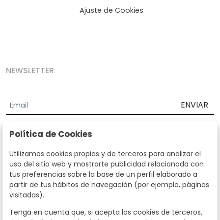
Ajuste de Cookies
NEWSLETTER
ENVIAR
Acepto los
Términos y Condiciones
y
Política de
Política de Cookies
privacidad
Según la LOPD y disposiciones de desarrollo, informamos que sus
Utilizamos cookies propias y de terceros para analizar el
datos personales serán tratados por parte de Subastas Segre con la
uso del sitio web y mostrarte publicidad relacionada con
finalidad de gestionar la relación comercial. Puede ejercitar los
tus preferencias sobre la base de un perfil elaborado a
derechos de acceso, rectificación, cancelación, oposición y demás
partir de tus hábitos de navegación (por ejemplo, páginas
derechos en los términos establecidos en la normativa vigente
visitadas).
dirigiéndote a nosotros. Asimismo, nos puede solicitar el envío de
información adicional sobre nuestra política de protección de datos
Tenga en cuenta que, si acepta las cookies de terceros,
llamando al teléfono 915159584 o enviando un e-mail a