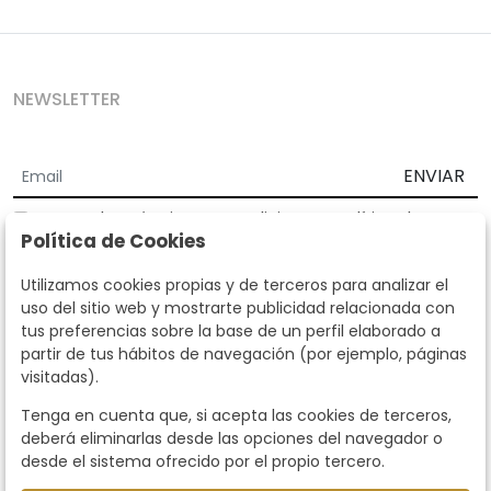
NEWSLETTER
ENVIAR
Acepto los
Términos y Condiciones
y
Política de
Política de Cookies
privacidad
Según la LOPD y disposiciones de desarrollo, informamos que sus
Utilizamos cookies propias y de terceros para analizar el
datos personales serán tratados por parte de Subastas Segre con la
uso del sitio web y mostrarte publicidad relacionada con
finalidad de gestionar la relación comercial. Puede ejercitar los
tus preferencias sobre la base de un perfil elaborado a
derechos de acceso, rectificación, cancelación, oposición y demás
partir de tus hábitos de navegación (por ejemplo, páginas
derechos en los términos establecidos en la normativa vigente
visitadas).
dirigiéndote a nosotros. Asimismo, nos puede solicitar el envío de
información adicional sobre nuestra política de protección de datos
Tenga en cuenta que, si acepta las cookies de terceros,
llamando al teléfono 915159584 o enviando un e-mail a
deberá eliminarlas desde las opciones del navegador o
info@subastassegre.es
Este sitio está protegido por reCAPTCHA y se aplican la
Política de
desde el sistema ofrecido por el propio tercero.
privacidad
y los
Términos de servicio
de Google.