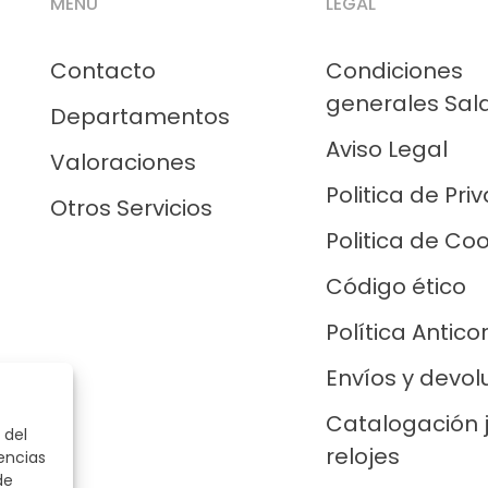
MENÚ
LEGAL
Contacto
Condiciones
generales Sal
Departamentos
Aviso Legal
Valoraciones
Politica de Pri
Otros Servicios
Politica de Co
Código ético
Política Antico
Envíos y devol
Catalogación 
 del
relojes
encias
de