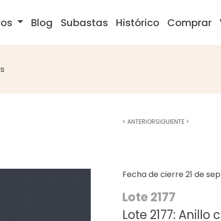
ros
Blog
Subastas
Histórico
Comprar
s
<
ANTERIOR
SIGUIENTE
>
Fecha de cierre
21 de se
Lote 2177
Lote 2177: Anill