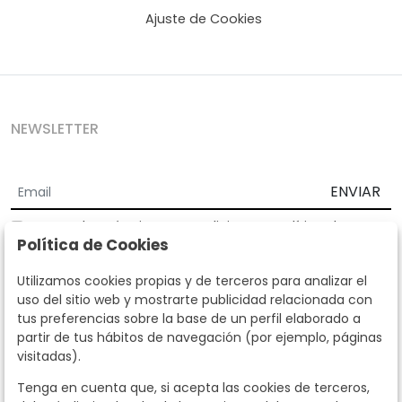
Ajuste de Cookies
NEWSLETTER
ENVIAR
Acepto los
Términos y Condiciones
y
Política de
Política de Cookies
privacidad
Según la LOPD y disposiciones de desarrollo, informamos que sus
Utilizamos cookies propias y de terceros para analizar el
datos personales serán tratados por parte de Subastas Segre con la
uso del sitio web y mostrarte publicidad relacionada con
finalidad de gestionar la relación comercial. Puede ejercitar los
tus preferencias sobre la base de un perfil elaborado a
derechos de acceso, rectificación, cancelación, oposición y demás
partir de tus hábitos de navegación (por ejemplo, páginas
derechos en los términos establecidos en la normativa vigente
visitadas).
dirigiéndote a nosotros. Asimismo, nos puede solicitar el envío de
información adicional sobre nuestra política de protección de datos
Tenga en cuenta que, si acepta las cookies de terceros,
llamando al teléfono 915159584 o enviando un e-mail a