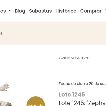
ros
Blog
Subastas
Histórico
Comprar
s
<
ANTERIOR
SIGUIENTE
>
Fecha de cierre
20 de se
Lote 1245
Lote 1245: "Zeph
vendido