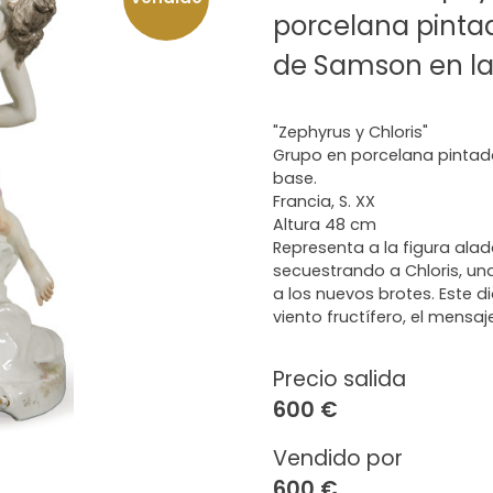
porcelana pint
de Samson en la 
"Zephyrus y Chloris"
Grupo en porcelana pinta
base.
Francia, S. XX
Altura 48 cm
Representa a la figura alad
secuestrando a Chloris, una
a los nuevos brotes. Este d
viento fructífero, el mensaj
Precio salida
600 €
Vendido por
600 €