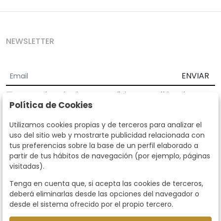
NEWSLETTER
ENVIAR
Acepto los
Términos y Condiciones
y
Política de
Política de Cookies
privacidad
Según la LOPD y disposiciones de desarrollo, informamos que sus
Utilizamos cookies propias y de terceros para analizar el
datos personales serán tratados por parte de Subastas Segre con la
uso del sitio web y mostrarte publicidad relacionada con
finalidad de gestionar la relación comercial. Puede ejercitar los
tus preferencias sobre la base de un perfil elaborado a
derechos de acceso, rectificación, cancelación, oposición y demás
partir de tus hábitos de navegación (por ejemplo, páginas
derechos en los términos establecidos en la normativa vigente
visitadas).
dirigiéndote a nosotros. Asimismo, nos puede solicitar el envío de
información adicional sobre nuestra política de protección de datos
Tenga en cuenta que, si acepta las cookies de terceros,
llamando al teléfono 915159584 o enviando un e-mail a
deberá eliminarlas desde las opciones del navegador o
info@subastassegre.es
Este sitio está protegido por reCAPTCHA y se aplican la
Política de
desde el sistema ofrecido por el propio tercero.
privacidad
y los
Términos de servicio
de Google.