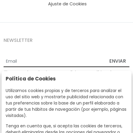
Ajuste de Cookies
NEWSLETTER
ENVIAR
Acepto los
Términos y Condiciones
y
Política de
Política de Cookies
privacidad
Según la LOPD y disposiciones de desarrollo, informamos que sus
Utilizamos cookies propias y de terceros para analizar el
datos personales serán tratados por parte de Subastas Segre con la
uso del sitio web y mostrarte publicidad relacionada con
finalidad de gestionar la relación comercial. Puede ejercitar los
tus preferencias sobre la base de un perfil elaborado a
derechos de acceso, rectificación, cancelación, oposición y demás
partir de tus hábitos de navegación (por ejemplo, páginas
derechos en los términos establecidos en la normativa vigente
visitadas).
dirigiéndote a nosotros. Asimismo, nos puede solicitar el envío de
información adicional sobre nuestra política de protección de datos
Tenga en cuenta que, si acepta las cookies de terceros,
llamando al teléfono 915159584 o enviando un e-mail a
deberá eliminarlas desde las opciones del navegador o
info@subastassegre.es