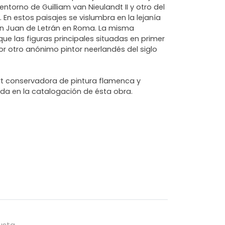
ntorno de Guilliam van Nieulandt II y otro del
II. En estos paisajes se vislumbra en la lejanía
 San Juan de Letrán en Roma. La misma
ue las figuras principales situadas en primer
or otro anónimo pintor neerlandés del siglo
rt conservadora de pintura flamenca y
da en la catalogación de ésta obra.