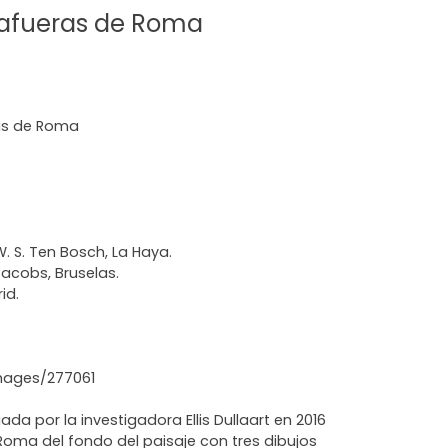
a afueras de Roma
ras de Roma
W. S. Ten Bosch, La Haya.
Jacobs, Bruselas.
id.
images/277061
da por la investigadora Ellis Dullaart en 2016
 Roma del fondo del paisaje con tres dibujos