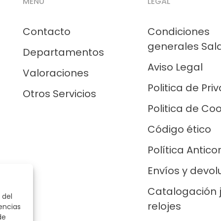
MENÚ
LEGAL
Contacto
Condiciones
generales Sal
Departamentos
Aviso Legal
Valoraciones
Politica de Pri
Otros Servicios
Politica de Co
Código ético
Política Antico
Envíos y devol
Catalogación 
 del
relojes
encias
de