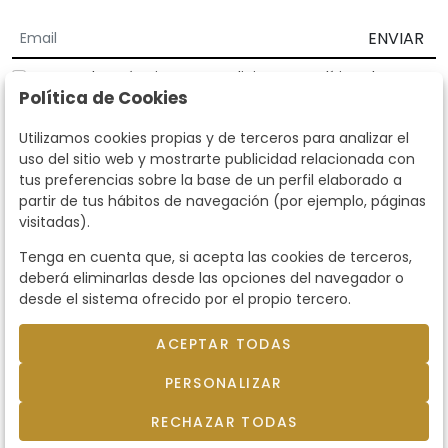
ENVIAR
Acepto los
Términos y Condiciones
y
Política de
Política de Cookies
privacidad
Según la LOPD y disposiciones de desarrollo, informamos que sus
Utilizamos cookies propias y de terceros para analizar el
datos personales serán tratados por parte de Subastas Segre con la
uso del sitio web y mostrarte publicidad relacionada con
finalidad de gestionar la relación comercial. Puede ejercitar los
tus preferencias sobre la base de un perfil elaborado a
derechos de acceso, rectificación, cancelación, oposición y demás
partir de tus hábitos de navegación (por ejemplo, páginas
derechos en los términos establecidos en la normativa vigente
visitadas).
dirigiéndote a nosotros. Asimismo, nos puede solicitar el envío de
información adicional sobre nuestra política de protección de datos
Tenga en cuenta que, si acepta las cookies de terceros,
llamando al teléfono 915159584 o enviando un e-mail a
deberá eliminarlas desde las opciones del navegador o
info@subastassegre.es
Este sitio está protegido por reCAPTCHA y se aplican la
Política de
desde el sistema ofrecido por el propio tercero.
privacidad
y los
Términos de servicio
de Google.
ACEPTAR TODAS
© 2026
Subastas Segre
- Todos los derechos
PERSONALIZAR
reservados.
Desarrollado por Labelgrup Networks.
RECHAZAR TODAS