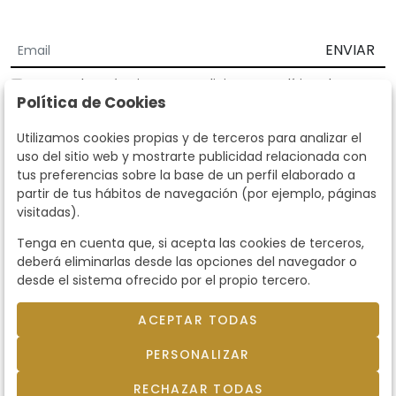
ENVIAR
Acepto los
Términos y Condiciones
y
Política de
Política de Cookies
privacidad
Según la LOPD y disposiciones de desarrollo, informamos que sus
Utilizamos cookies propias y de terceros para analizar el
datos personales serán tratados por parte de Subastas Segre con la
uso del sitio web y mostrarte publicidad relacionada con
finalidad de gestionar la relación comercial. Puede ejercitar los
tus preferencias sobre la base de un perfil elaborado a
derechos de acceso, rectificación, cancelación, oposición y demás
partir de tus hábitos de navegación (por ejemplo, páginas
derechos en los términos establecidos en la normativa vigente
visitadas).
dirigiéndote a nosotros. Asimismo, nos puede solicitar el envío de
información adicional sobre nuestra política de protección de datos
Tenga en cuenta que, si acepta las cookies de terceros,
llamando al teléfono 915159584 o enviando un e-mail a
deberá eliminarlas desde las opciones del navegador o
info@subastassegre.es
Este sitio está protegido por reCAPTCHA y se aplican la
Política de
desde el sistema ofrecido por el propio tercero.
privacidad
y los
Términos de servicio
de Google.
ACEPTAR TODAS
© 2026
Subastas Segre
- Todos los derechos
PERSONALIZAR
reservados.
Desarrollado por Labelgrup Networks.
RECHAZAR TODAS