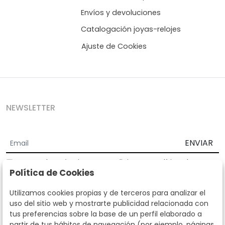
Envíos y devoluciones
Catalogación joyas-relojes
Ajuste de Cookies
NEWSLETTER
ENVIAR
Acepto los
Términos y Condiciones
y
Política de
Política de Cookies
privacidad
Según la LOPD y disposiciones de desarrollo, informamos que sus
Utilizamos cookies propias y de terceros para analizar el
datos personales serán tratados por parte de Subastas Segre con la
uso del sitio web y mostrarte publicidad relacionada con
finalidad de gestionar la relación comercial. Puede ejercitar los
tus preferencias sobre la base de un perfil elaborado a
derechos de acceso, rectificación, cancelación, oposición y demás
partir de tus hábitos de navegación (por ejemplo, páginas