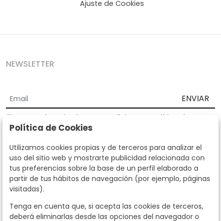
Ajuste de Cookies
NEWSLETTER
ENVIAR
Acepto los
Términos y Condiciones
y
Política de
Política de Cookies
privacidad
Según la LOPD y disposiciones de desarrollo, informamos que sus
Utilizamos cookies propias y de terceros para analizar el
datos personales serán tratados por parte de Subastas Segre con la
uso del sitio web y mostrarte publicidad relacionada con
finalidad de gestionar la relación comercial. Puede ejercitar los
tus preferencias sobre la base de un perfil elaborado a
derechos de acceso, rectificación, cancelación, oposición y demás
partir de tus hábitos de navegación (por ejemplo, páginas
derechos en los términos establecidos en la normativa vigente
visitadas).
dirigiéndote a nosotros. Asimismo, nos puede solicitar el envío de
información adicional sobre nuestra política de protección de datos
Tenga en cuenta que, si acepta las cookies de terceros,
llamando al teléfono 915159584 o enviando un e-mail a
deberá eliminarlas desde las opciones del navegador o
info@subastassegre.es