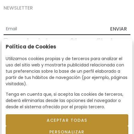
NEWSLETTER
ENVIAR
Acepto los
Términos y Condiciones
y
Política de
Política de Cookies
privacidad
Según la LOPD y disposiciones de desarrollo, informamos que sus
Utilizamos cookies propias y de terceros para analizar el
datos personales serán tratados por parte de Subastas Segre con la
uso del sitio web y mostrarte publicidad relacionada con
finalidad de gestionar la relación comercial. Puede ejercitar los
tus preferencias sobre la base de un perfil elaborado a
derechos de acceso, rectificación, cancelación, oposición y demás
partir de tus hábitos de navegación (por ejemplo, páginas
derechos en los términos establecidos en la normativa vigente
visitadas).
dirigiéndote a nosotros. Asimismo, nos puede solicitar el envío de
información adicional sobre nuestra política de protección de datos
Tenga en cuenta que, si acepta las cookies de terceros,
llamando al teléfono 915159584 o enviando un e-mail a
deberá eliminarlas desde las opciones del navegador o
info@subastassegre.es
Este sitio está protegido por reCAPTCHA y se aplican la
Política de
desde el sistema ofrecido por el propio tercero.
privacidad
y los
Términos de servicio
de Google.
ACEPTAR TODAS
© 2026
Subastas Segre
- Todos los derechos
PERSONALIZAR