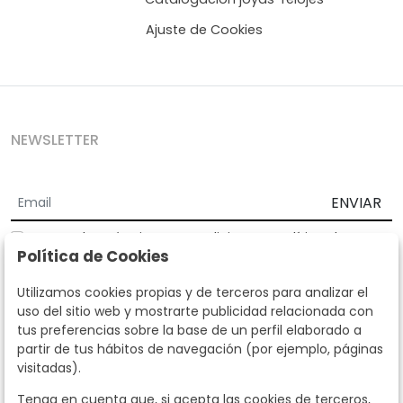
Ajuste de Cookies
NEWSLETTER
ENVIAR
Acepto los
Términos y Condiciones
y
Política de
Política de Cookies
privacidad
Según la LOPD y disposiciones de desarrollo, informamos que sus
Utilizamos cookies propias y de terceros para analizar el
datos personales serán tratados por parte de Subastas Segre con la
uso del sitio web y mostrarte publicidad relacionada con
finalidad de gestionar la relación comercial. Puede ejercitar los
tus preferencias sobre la base de un perfil elaborado a
derechos de acceso, rectificación, cancelación, oposición y demás
partir de tus hábitos de navegación (por ejemplo, páginas
derechos en los términos establecidos en la normativa vigente
visitadas).
dirigiéndote a nosotros. Asimismo, nos puede solicitar el envío de
información adicional sobre nuestra política de protección de datos
Tenga en cuenta que, si acepta las cookies de terceros,
llamando al teléfono 915159584 o enviando un e-mail a