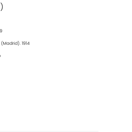
)
9
(Madrid). 1914
o