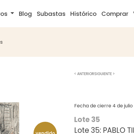
ros
Blog
Subastas
Histórico
Comprar
s
<
ANTERIOR
SIGUIENTE
>
Fecha de cierre
4 de juli
Lote 35
Lote 35: PABLO T
vendido