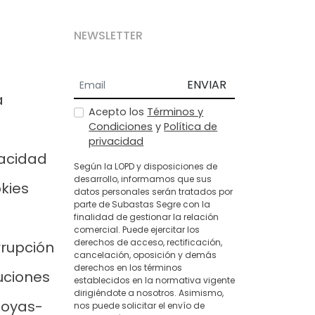
NEWSLETTER
ENVIAR
a
Acepto los
Términos y
Condiciones
y
Política de
privacidad
vacidad
Según la LOPD y disposiciones de
desarrollo, informamos que sus
okies
datos personales serán tratados por
parte de Subastas Segre con la
finalidad de gestionar la relación
comercial. Puede ejercitar los
derechos de acceso, rectificación,
rrupción
cancelación, oposición y demás
derechos en los términos
uciones
establecidos en la normativa vigente
dirigiéndote a nosotros. Asimismo,
joyas-
nos puede solicitar el envío de