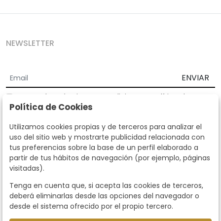
NEWSLETTER
ENVIAR
Acepto los
Términos y Condiciones
y
Política de
Política de Cookies
privacidad
Según la LOPD y disposiciones de desarrollo, informamos que sus
Utilizamos cookies propias y de terceros para analizar el
datos personales serán tratados por parte de Subastas Segre con la
uso del sitio web y mostrarte publicidad relacionada con
finalidad de gestionar la relación comercial. Puede ejercitar los
tus preferencias sobre la base de un perfil elaborado a
derechos de acceso, rectificación, cancelación, oposición y demás
partir de tus hábitos de navegación (por ejemplo, páginas
derechos en los términos establecidos en la normativa vigente
visitadas).
dirigiéndote a nosotros. Asimismo, nos puede solicitar el envío de
información adicional sobre nuestra política de protección de datos
Tenga en cuenta que, si acepta las cookies de terceros,
llamando al teléfono 915159584 o enviando un e-mail a
deberá eliminarlas desde las opciones del navegador o
info@subastassegre.es
Este sitio está protegido por reCAPTCHA y se aplican la
Política de
desde el sistema ofrecido por el propio tercero.
privacidad
y los
Términos de servicio
de Google.