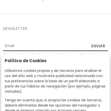
NEWSLETTER
ENVIAR
Acepto los
Términos y Condiciones
y
Política de
Política de Cookies
privacidad
Según la LOPD y disposiciones de desarrollo, informamos que sus
Utilizamos cookies propias y de terceros para analizar el
datos personales serán tratados por parte de Subastas Segre con la
uso del sitio web y mostrarte publicidad relacionada con
finalidad de gestionar la relación comercial. Puede ejercitar los
tus preferencias sobre la base de un perfil elaborado a
derechos de acceso, rectificación, cancelación, oposición y demás
partir de tus hábitos de navegación (por ejemplo, páginas
derechos en los términos establecidos en la normativa vigente
visitadas).
dirigiéndote a nosotros. Asimismo, nos puede solicitar el envío de
información adicional sobre nuestra política de protección de datos
Tenga en cuenta que, si acepta las cookies de terceros,
llamando al teléfono 915159584 o enviando un e-mail a
deberá eliminarlas desde las opciones del navegador o
info@subastassegre.es
Este sitio está protegido por reCAPTCHA y se aplican la
Política de
desde el sistema ofrecido por el propio tercero.