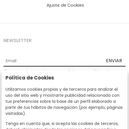
Ajuste de Cookies
NEWSLETTER
ENVIAR
Acepto los
Términos y Condiciones
y
Política de
Política de Cookies
privacidad
Según la LOPD y disposiciones de desarrollo, informamos que sus
Utilizamos cookies propias y de terceros para analizar el
datos personales serán tratados por parte de Subastas Segre con la
uso del sitio web y mostrarte publicidad relacionada con
finalidad de gestionar la relación comercial. Puede ejercitar los
tus preferencias sobre la base de un perfil elaborado a
derechos de acceso, rectificación, cancelación, oposición y demás
partir de tus hábitos de navegación (por ejemplo, páginas
derechos en los términos establecidos en la normativa vigente
visitadas).
dirigiéndote a nosotros. Asimismo, nos puede solicitar el envío de
información adicional sobre nuestra política de protección de datos
Tenga en cuenta que, si acepta las cookies de terceros,
llamando al teléfono 915159584 o enviando un e-mail a