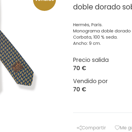
doble dorado so
Hermès, París.
Monograma doble dorado s
Corbata, 100 % seda.
Ancho: 9 cm.
Precio salida
70 €
Vendido por
70 €
Compartir
Me g