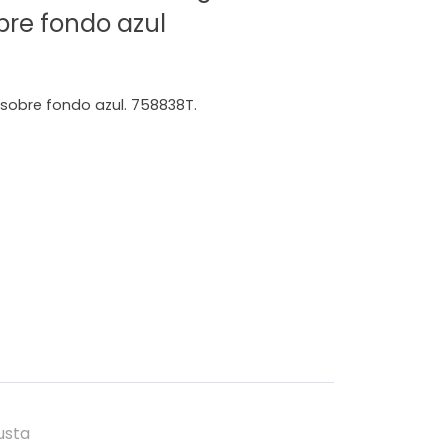
bre fondo azul
obre fondo azul. 758838T.
usta