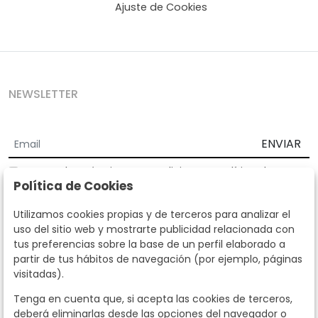
Ajuste de Cookies
NEWSLETTER
ENVIAR
Acepto los
Términos y Condiciones
y
Política de
Política de Cookies
privacidad
Según la LOPD y disposiciones de desarrollo, informamos que sus
Utilizamos cookies propias y de terceros para analizar el
datos personales serán tratados por parte de Subastas Segre con la
uso del sitio web y mostrarte publicidad relacionada con
finalidad de gestionar la relación comercial. Puede ejercitar los
tus preferencias sobre la base de un perfil elaborado a
derechos de acceso, rectificación, cancelación, oposición y demás
partir de tus hábitos de navegación (por ejemplo, páginas
derechos en los términos establecidos en la normativa vigente
visitadas).
dirigiéndote a nosotros. Asimismo, nos puede solicitar el envío de
información adicional sobre nuestra política de protección de datos
Tenga en cuenta que, si acepta las cookies de terceros,
llamando al teléfono 915159584 o enviando un e-mail a
deberá eliminarlas desde las opciones del navegador o
info@subastassegre.es