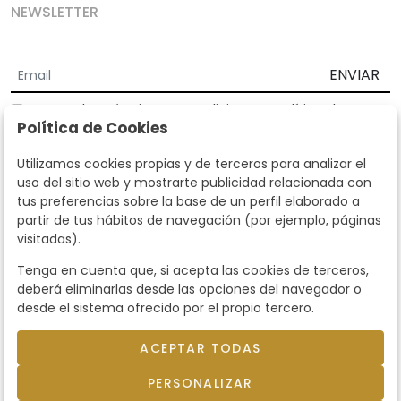
NEWSLETTER
ENVIAR
Acepto los
Términos y Condiciones
y
Política de
Política de Cookies
privacidad
Según la LOPD y disposiciones de desarrollo, informamos que sus
Utilizamos cookies propias y de terceros para analizar el
datos personales serán tratados por parte de Subastas Segre con la
uso del sitio web y mostrarte publicidad relacionada con
finalidad de gestionar la relación comercial. Puede ejercitar los
tus preferencias sobre la base de un perfil elaborado a
derechos de acceso, rectificación, cancelación, oposición y demás
partir de tus hábitos de navegación (por ejemplo, páginas
derechos en los términos establecidos en la normativa vigente
visitadas).
dirigiéndote a nosotros. Asimismo, nos puede solicitar el envío de
información adicional sobre nuestra política de protección de datos
Tenga en cuenta que, si acepta las cookies de terceros,
llamando al teléfono 915159584 o enviando un e-mail a
deberá eliminarlas desde las opciones del navegador o
info@subastassegre.es
Este sitio está protegido por reCAPTCHA y se aplican la
Política de
desde el sistema ofrecido por el propio tercero.
privacidad
y los
Términos de servicio
de Google.
ACEPTAR TODAS
© 2026
Subastas Segre
- Todos los derechos
PERSONALIZAR
reservados.