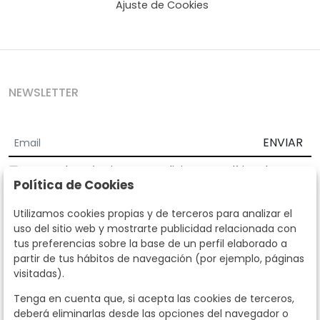
Ajuste de Cookies
NEWSLETTER
ENVIAR
Acepto los
Términos y Condiciones
y
Política de
Política de Cookies
privacidad
Según la LOPD y disposiciones de desarrollo, informamos que sus
Utilizamos cookies propias y de terceros para analizar el
datos personales serán tratados por parte de Subastas Segre con la
uso del sitio web y mostrarte publicidad relacionada con
finalidad de gestionar la relación comercial. Puede ejercitar los
tus preferencias sobre la base de un perfil elaborado a
derechos de acceso, rectificación, cancelación, oposición y demás
partir de tus hábitos de navegación (por ejemplo, páginas
derechos en los términos establecidos en la normativa vigente
visitadas).
dirigiéndote a nosotros. Asimismo, nos puede solicitar el envío de
información adicional sobre nuestra política de protección de datos
Tenga en cuenta que, si acepta las cookies de terceros,
llamando al teléfono 915159584 o enviando un e-mail a
deberá eliminarlas desde las opciones del navegador o
info@subastassegre.es