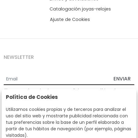
Catalogación joyas-relojes
Ajuste de Cookies
NEWSLETTER
ENVIAR
Acepto los
Términos y Condiciones
y
Política de
Política de Cookies
privacidad
Según la LOPD y disposiciones de desarrollo, informamos que sus
Utilizamos cookies propias y de terceros para analizar el
datos personales serán tratados por parte de Subastas Segre con la
uso del sitio web y mostrarte publicidad relacionada con
finalidad de gestionar la relación comercial. Puede ejercitar los
tus preferencias sobre la base de un perfil elaborado a
derechos de acceso, rectificación, cancelación, oposición y demás
partir de tus hábitos de navegación (por ejemplo, páginas
derechos en los términos establecidos en la normativa vigente
visitadas).
dirigiéndote a nosotros. Asimismo, nos puede solicitar el envío de